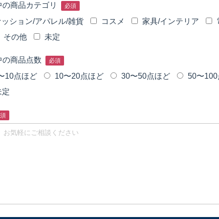
中の商品カテゴリ
必須
ッション/アパレル/雑貨
コスメ
家具/インテリア
その他
未定
中の商品点数
必須
〜10点ほど
10〜20点ほど
30〜50点ほど
50〜10
未定
須