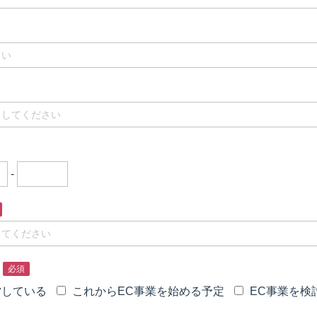
-
必須
営している
これからEC事業を始める予定
EC事業を検